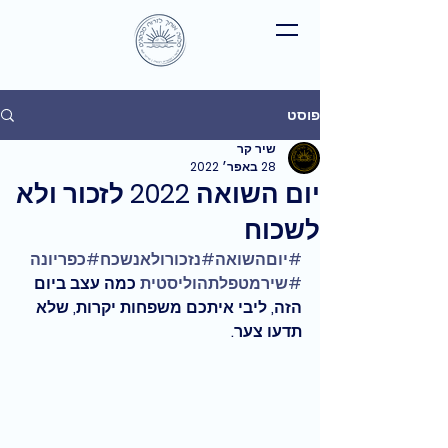
פוסט
שיר קר
28 באפר׳ 2022
יום השואה 2022 לזכור ולא
לשכוח
#יוםהשואה
#נזכורולאנשכח
#כפריונה
#שירמטפלתהוליסטית
 כמה עצב ביום 
הזה, ליבי איתכם משפחות יקרות, שלא 
תדעו צער.