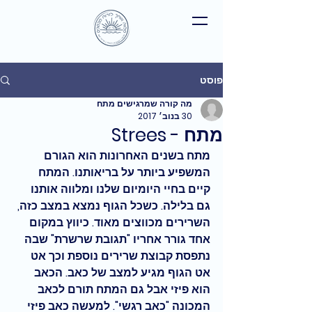
פוסט
מה קורה שמרגישים מתח
30 בנוב׳ 2017
מתח - Strees
מתח בשנים האחרונות הוא הגורם 
המשפיע ביותר על בריאותנו. המתח 
קיים בחיי היומיום שלנו ומלווה אותנו 
גם בלילה. כשכל הגוף נמצא במצב כזה, 
השרירים מכווצים מאוד. כיווץ במקום 
אחד גורר אחריו "תגובת שרשרת" שבה 
נתפסת קבוצת שרירים נוספת וכך אט 
אט הגוף מגיע למצב של כאב. הכאב 
הוא פיזי אבל גם המתח תורם לכאב 
המכונה "כאב רגשי". למעשה כאב פיזי 