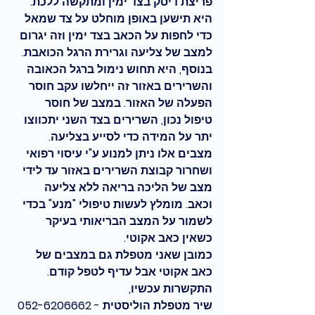
פריצת דיסק בצד ימין ומתקשה ללכת. 
היא תישען באופן מוחלט על צד שמאל 
כדי לחפות על הכאב בצד ימין וזה יגרום 
למצב של צליעה וגרירת הרגל הכואבת. 
בנוסף, היא תחוש נימול ברגל הכאובה 
והשרירים באזור זה ייחלשו עקב חוסר 
הפעלה של האזור. במצב של חוסר 
טיפול נכון, השרירים בצד השני יתכווצו 
יתר על המידה כדי לסייע בצליעה. 
מצבים אלו ניתן למנוע ע"י עיסוי רפואי 
ושחרור קבוצת השרירים באזור עד לידי 
מצב של הליכה בריאה ללא צליעה 
וכאב. מומלץ לעשות טיפולי "מנע" בכדי 
לשמור על המצב הבריאותי בעיקר 
כשאין כאב אקוטי.
כמובן שאני מטפלת גם במצבים של 
כאב אקוטי אבל עדיף לטפל קודם. 
התקשרות עכשיו, 
שיר מטפלת הוליסטית - 052-6206662