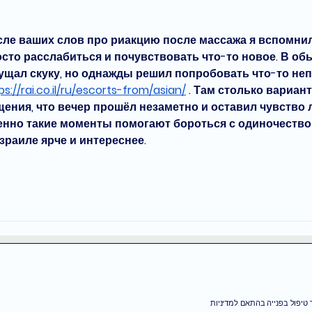
שלך 
ле ваших слов про риакцию после массажа я вспомнил 
сто расслабиться и почувствовать что-то новое. В об
щал скуку, но однажды решил попробовать что-то неп
ps://rai.co.il/ru/escorts-from/asian/
 . Там столько вариан
ения, что вечер прошёл незаметно и оставил чувство л
енно такие моменты помогают бороться с одиночество
зраиле ярче и интереснее.
טיפול בפנייה בהתאם למדיניות