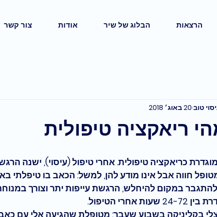
הרצאות
הבלוג של שיר
אודות
צור קשר
סוי טוב
20 באוג׳ 2018
י ריאקציה טיפולית
מוגדרת כריאקציה טיפולית. אחרי טיפול (עיסוי), ישנה הרג
מטופל חווה אבל אינו מודע להן, למשל: הכאב בו טיפלתי באז
להתגבר במקום להיחלש, הרגשת עייפות יתר וצורך במנוחה 
 אחרי הטיפול.
אצלי בקליניקה בשבוע שעבר: מטופלת שהגיעה אלי עם כאב