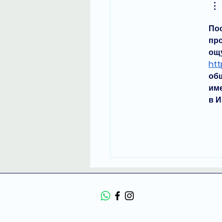
תקועה
Пос
про
ощу
htt
общ
им
в И