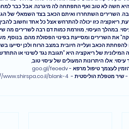
 היא חשה לא טוב ואף התפתחה לה מיגרנה. אבל כבר למח
. השרירים השתחררו ואיתם הכאב בצד השמאלי של הגוף
ת, ריאקציה כזו יכולה להתרחש אצל כל אחד וחשוב להבין 
וי. במהלך העיסוי, מוזרמת כמות דם רבה לשרירים מה שיוצ
ה" את השרירים ומסייעת בפינוי הפסולת מהם. בנוסף, מ
להפחתת הכאב ועלייה חיובית במצב הרוח ולכן יסייעו בשי
 המילונית של ריאקציה היא "תגובת נגד לשינוי או התחדשות
יסוי. אלו היתרונות המעולים של עיסוי טוב, 
הזמין לעצמך טיפול מרפא - 
goo.gl/feoedv
//www.shirspa.co.il/blank-4