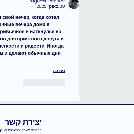
Dragomir Forester
08 באוק׳ 2025
свой вечер, когда хотел 
ычные вечера дома я 
ривычное и наткнулся на 
тов для приятного досуга и 
ёгкости и радости. Иногда 
м и делают обычные дни 
נערכה
לייק
להשיב
יצירת קשר
הפרטים יישמרו במערכת לצורך 