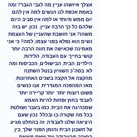
אצלך איזשהו עניין מה לגבי הגבר? ומה 
באמת אכפת לנו הנשים למה אין להם 
יום ממש מיוחד או למה אין סביב היום 
שלהם כל כך הרבה עניין.. נכון, יש בזה 
משהו? אני חושבת שהעניין של העצמת 
נשים הוא נפלא בפני עצמו, למה? כי אני 
מאמינה שכאישה את חווה הרבה יותר 
קושי בחייך: עם העבודה, הלידות, 
הילדים, הבית, הבישולים, הכביסות ומה 
לא. בסה"כ השוויון בנטל השתנה 
מהקצה אל הקצה בשנים האחרונות, 
מאז המהפכה המגדרית. אנו כנשים 
פשוט רוצות יותר. יותר קריירה יותר 
לעבוד בחוץ ופחות להיות האמא 
שמנהיגה את הבית, כמו בעבר ושולטת 
בכל מה שקורה בו ובכלל. נכון שעם 
היציאה שלנו לעבודה, זה בהחלט מגיע 
על חשבון הבית והזמן הפנוי שלך, בין 
החזרה מהעבודה ועד שאת מוצאת 