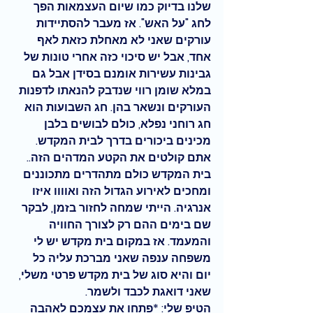
שלנו בדיוק כמו שיום העצמאות הפך 
לחג "על האש". אז מעבר להסתיידות 
עורקים שאני לא מאחלת כזאת לאף 
אחד, אבל יש סיכוי כזה אחרי טונות של 
גבינות עשירות אומנם בסידן אבל גם 
במלא שומן רווי שנדבק להנאתו לדפנות 
העורקים ונשאר בהן. חג השבועות הוא 
חג רוחני נפלא, כולם לבושים בלבן 
מכינים ביכורים בדרך לבית המקדש. 
אתם קולטים את הקטע המדהים הזה.. 
בית המקדש כולם מתהדרים מתכוננים 
ומחכים לאירוע הגדול הזה ואוווו איזו 
אנרגיה. הייתי שמחה לחזור בזמן, לבקר 
שם בימים ההם רק לצורך החוויה 
והמעמד. אז במקום בית מקדש יש לי 
משפחה ענפה שאני מברכת עליה כל 
יום והיא סוג של בית מקדש פרטי משלי, 
שאני דואגת לכבד ולשמר. 
הטיפ שלי: *פתחו את עצמכם לאהבה 