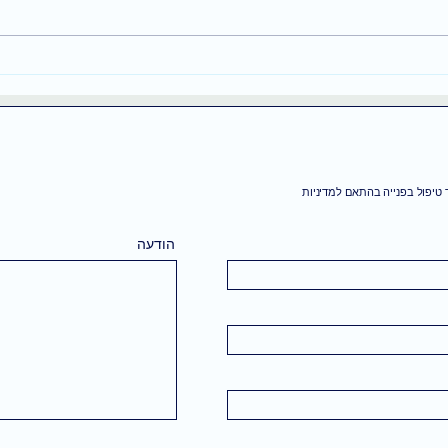
ניסית לחשוב חיובי וזה לא
מנווט
עבד? זו הסיבה
לונדו
שלך 
טיפול בפנייה בהתאם למדיניות
הודעה