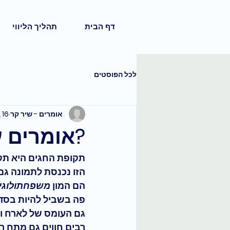
דף הבית
תהליך הליווי
לכל הפוסטים
אומרים - שיר קר
16 בספט׳ 2018
?אומרים ע
תקופת החגים היא תקו
הזו נכנסת לתמונה גם
הם המון 
משפחתולוגי
פה בשביל להיות בסדר
גם העומס של לארח ול
רבים חווים גם מתח רב 