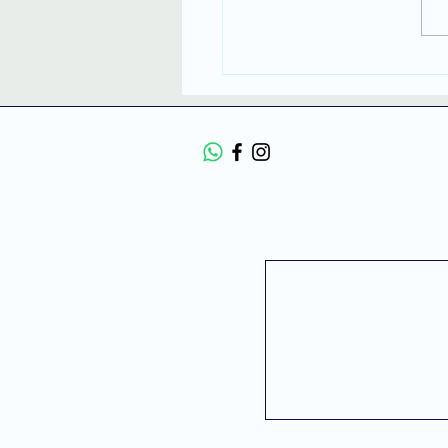
ת בתל אביב עם מפה של
ן? למה המפה הפנימית
תקועה