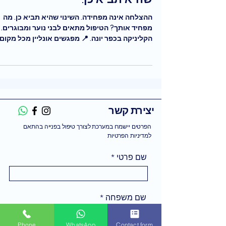
ההצלחה אינה מפחידה. השינוי שהיא תביא כן. מה
מפחיד אותך? הטיפול מתאים לבני נוער ומבוגרים.
הקליניקה בכפר יונה. 📍 מפגשים אונליין מכל מקום
בזמן שנוח לך. הכוח הוא בידיים שלך. שלח
עכשיו ונקבע שיחה ראשונה בדרך לשינוי שלך.
ואטסאפ - 👈 https://wa.me/972526206662
יצירת קשר
הפרטים יישמרו במערכת לצורך טיפול בפנייה בהתאם
למדיניות הפרטיות
שם פרטי
שם משפחה
Phone
WhatsApp
Contact form