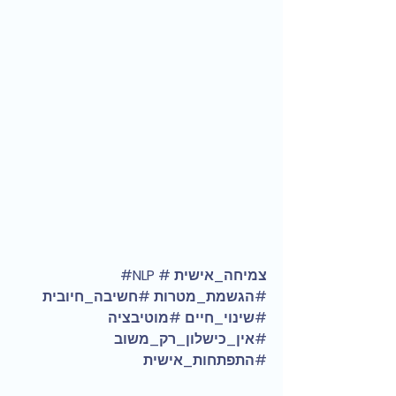
#צמיחה_אישית
#NLP
#הגשמת_מטרות
#חשיבה_חיובית
#שינוי_חיים
#מוטיבציה
#אין_כישלון_רק_משוב
#התפתחות_אישית