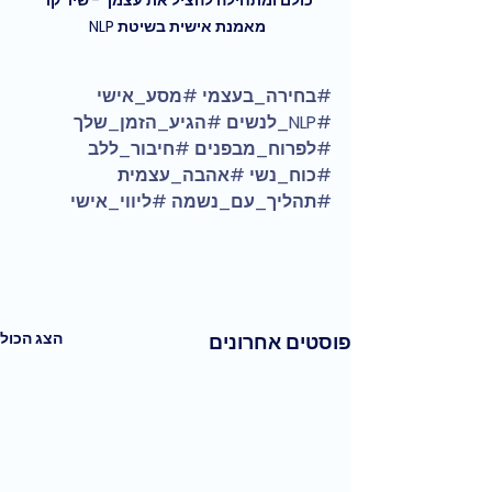
מאמנת אישית בשיטת NLP 
#בחירה_בעצמי
#מסע_אישי
#NLP_לנשים
#הגיע_הזמן_שלך
#לפרוח_מבפנים
#חיבור_ללב
#כוח_נשי
#אהבה_עצמית
#תהליך_עם_נשמה
#ליווי_אישי
הצג הכול
פוסטים אחרונים