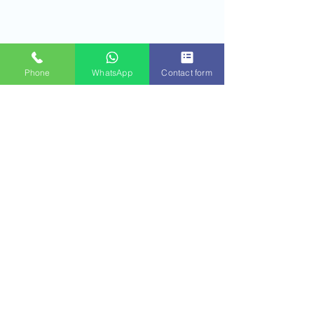
Phone
WhatsApp
Contact form
תגובות
אי אפשר יותר להגיב על הפוסט
הזה. לפרטים נוספים יש לפנות
לבעל/ת האתר.
במה ארגז הכלים שלך מלא?
השראה, שיר קר