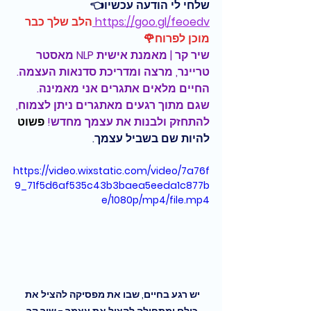
שלחי לי הודעה עכשיו👈 
https://goo.gl/feoedv
הלב שלך כבר 
מוכן לפרוח🌹 
שיר קר | מאמנת אישית NLP מאסטר 
טריינר, מרצה ומדריכת סדנאות העצמה.
החיים מלאים אתגרים אני מאמינה. 
שגם מתוך רגעים מאתגרים ניתן לצמוח,
להתחזק ולבנות את עצמך מחדש! 
פשוט 
להיות שם בשביל עצמך.
https://video.wixstatic.com/video/7a76f
9_71f5d6af535c43b3baea5eeda1c877b
e/1080p/mp4/file.mp4
יש רגע בחיים, שבו את מפסיקה להציל את 
כולם ומתחילה להציל את עצמך - שיר קר 