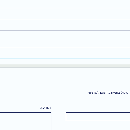
ניסית לחשוב חיובי וזה לא
מנווט
עבד? זו הסיבה
לונדו
שלך 
טיפול בפנייה בהתאם למדיניות
הודעה