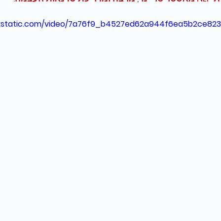
wixstatic.com/video/7a76f9_b4527ed62a944f6ea5b2ce82