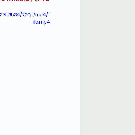
337b3b34/720p/mp4/f
ile.mp4