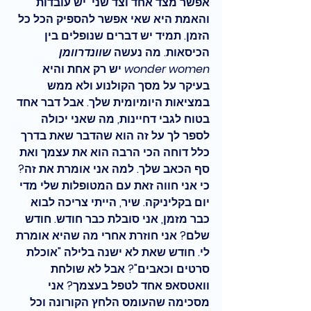
אפשר מצד אחד וצד שני  יש עובדות 
ו
האמת היא שאי אפשר להספיק הכל כל 
הזמן
. תמיד יש דברים שנופלים בין 
הכיסאות. מה נעשה 
שוונדרוומן 
wonder women
יש רק אחת והיא 
בעיקר על מסך הקולנוע ולא ממש 
במציאות היומיומית שלך. אבל דבר אחד 
בטוח לגבי דחיינות, מה שאני יכולה 
לספר לך על זה הוא שהדבר שאת בדרך 
כלל דוחה הכי הרבה הוא 
את עצמך ואת 
סף הכאב שלך
. למה אני אומרת את זה? 
כי אני חווה זאת עם המטופלות שלי מדי 
יום בקליניקה. שיר, הייתי צריכה לבוא 
כבר מזמן, אני סובלת כבר חודש. חודש 
שלם? אני חוזרת אחרי מה שהיא אומרת 
לי. חודש שאת לא ישנה בלילה "אוכלת 
סרטים וכאבים"? אבל לא שולחת 
וואטסאפ אחד לטפל בעצמך? אני 
מסכימה שהעומס הלחץ הקורונה וכל 