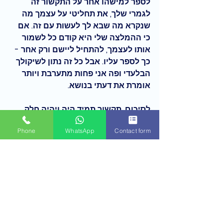
לספר למישהו אחר על התקשור זה 
לגמרי שלך, את תחליטי על עצמך מה 
שנקרא מה שבא לך לעשות עם זה. אם 
כי ההמלצה שלי היא קודם כל לשמור 
אותו לעצמך, להתחיל ליישם ורק אחר - 
כך לספר עליו. אבל כל זה נתון לשיקולך 
הבלעדי ופה אני פחות מתערבת ויותר 
אומרת את דעתי בנושא.
לסיכום, 
תקשור תמיד היה ויהיה חלק 
משגרת חיי היומיומית. אני מתקשרת 
Phone
WhatsApp
Contact form
כמעט כל הזמן ואני יודעת הרבה דברים. 
כמתקשרת זה לא קל לחיות עם כל 
האינפורמציה הזו בראש כל הזמן. 
לעיתים זה מאוד מעמיס ומתיש. אבל 
דבר אחד בטוח יש דברים בחיים 
שבוחרים אותך, והתקשור הזה בהחלט 
בחר אותי.
הגעתי ממשפחה של מתקשרות, יש לי 