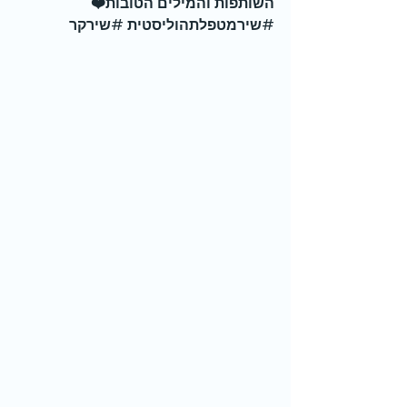
השותפות והמילים הטובות❤️ 
#שירמטפלתהוליסטית
#שירקר