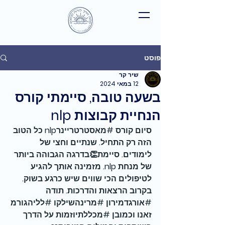
פוסט
שיר קר
12 במאי 2024
בשעה טובה, סיימתי קורס
הנחיית קבוצות nlp
סיום קורס 
#מאסטרטריינרnlp
 כל הטוב 
הזה רק התחיל. שנתיים וחצי של 
לימודים. סיימת👏בדרגה הגבוהה ביותר 
של מנחת nlp. מזמינה אותך להגיע 
לטיפולים הכי שווים שיש כרגע בשוק. 
בקרוב הרצאות והדרכות. תודה 
#אורגדמירון
#מרינהשילקו
#לליהגורמ
זאנו
 וכמובן 
#מכללתיוזמות
 על הדרך 