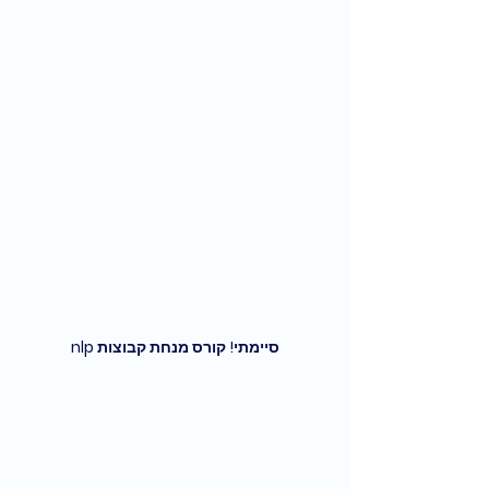
סיימתי! קורס מנחת קבוצות nlp