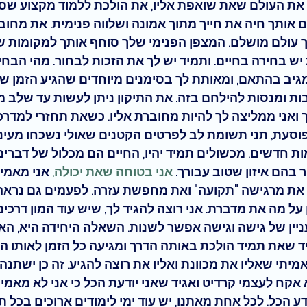
ת את העולם שאת שואפת אליו, את הולכת ללמוד מקצוע שסו
אותך חיה את חייך מתוך אמונה ושלווה פנימית. את מחוב
ך עולם מושלם. המצפן הפנימי שלך סוחף אותך למקומות ש
 יש בחירה בחיים. ותמיד יש לך את הזכות לבחור.
 מהי הבחי
מגיב בהתאם, ומאותת לך בסימנים מיוחדים שהגיע הזמן ש
ת ומנסות להילחם בזה. את התיקון ניתן לעשות עד שלב מס
ואני ממליצה לך להיות מחוברת אליו. כשאת תחזרי למדרכה
סעת, תני תשומת לב לפרטים הקטנים שאולי נשכחו מעיניי
ת חדשים. מכשולים תמיד יהיו, החיים הם מכלול של דברי
ר בהם איזון שטוב עבורך.
אני בטוחה שאת יכולה,
 אני מאמי
ת מרגישה "
תקועה
" ואת מחפשת עזרה. לפעמים גם נראה
על מה את מדברת. אני רוצה להגיד לך, שיש עוד המון דרכים
יין של גישה ו
גישה אפשר לשנות
. השאלה היחידה היא, הא
ד שאת תמיד הולכת באותה הדרך ומגיעה כל הזמן לאותו המ
מיתי שאליו את מכוונת ואליו את רוצה להגיע. 
זה כן ישתנה
א אקח לעצמי קרדיט ואגיד שאני יודעת הכל כי אני לא מאמי
ע הכל. לכל אחת מאתנו, יש עוד ימי לימודים ארוכים בכל ת