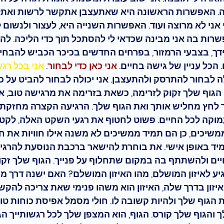
ה. האפשרות הראשונה היא שאתעצבן אתקשר לרשות ואתלונ
אני לא מרוצה ועוד. האפשרות השנייה היא, לעצור ולנשום ל
רות בה אני מבינה שכדאי לי להסתכל תוך כדי הליכה. להב
ך, בצבעי הרמזור, בפרחים החדשים בכיכר הכביש להבחין
 
הכל עניין של גישה בחיים
. 
אני כאן כדי לבחור
. 
אני בכל רגע
ולה לבחור להתרסק ולהתעצבן. אני יכולה לבחור להביט על כ
. הגוף שלך זקוק לזרימה, כשאת בזרימה את מרגישה טוב, א
לחץ מחליש אותך ואת הגוף שלך. 
הרגיעה הקצרה מחזקת 
וקה לכל החיים. פשוט לחטוף את רגעי השקט האלה, לקטוף
משיכים, כן הם תמיד ממשיכים לא משנה אילו חוויות את חו
יד באופן אישי. את בוחרת להישאר ברכבת הנוסעת להרגיש
ם ולהשתתף בה במקום שתחלוף על פנייך. הגוף שלך זקוק ל
ע לאיזון המושלם, 
מהו האיזון המושלם?
 האם ישנה דרך מיו
יזון בדרך שלה, האיזון הוא משהו פנימי שאת צריכה להקשיב
 הגוף שלך ולהיות קשובה לו. חולי מסמל אפיסת כוחות טוט
והגוף שלך קורס. הגוף, הוא המצפן שלך לכל רגשותייך הג