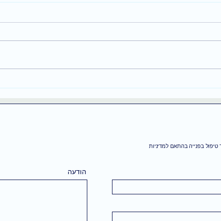
ניסית לחשוב חיובי וזה לא
מנווט
עבד? זו הסיבה
לונדו
שלך 
טיפול בפנייה בהתאם למדיניות
הודעה