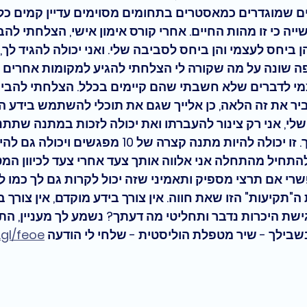
ם שמוגדרים כמאסטרים בתחומים מסוימים עדיין קמים כל 
יה כי זו מהות החיים. אחרי קורס אימון אישי, הצלחתי להב
ן ביחס לעצמי והן ביחס לסביבה שלי. ואני יכולה להגיד לך,
שונה על מה שקורה לי הצלחתי להגיע למקומות אחרים לח
 לדברים שלא חשבתי שהם קיימים בכלל. הצלחתי להבין 
יר את זה הלאה, כן אלייך שגם את תוכלי להשתמש בידע הז
 שלי, אני רק צינור להעברתו ואת יכולה לזכות במתנה שתתני
. זו יכולה להיות מתנה קצרה של 10 מפגשים וי
התחיל מהתחלה אני אלווה אותך צעד אחרי צעד לכיוון המטר
שרי אם תרצי מספיק ותאמיני שזה יכול לקרות גם לך כמו ל
"תקיעות" הזו שאת חווה. 
אין צורך בידע מוקדם, אין צורך 
גישת היכרות נדבר ותחליטי מה דעתך? נשמע לך מעניין, התק
שבילך - שיר מטפלת הוליסטית - שלחי לי הודעה 
.gl/feoe