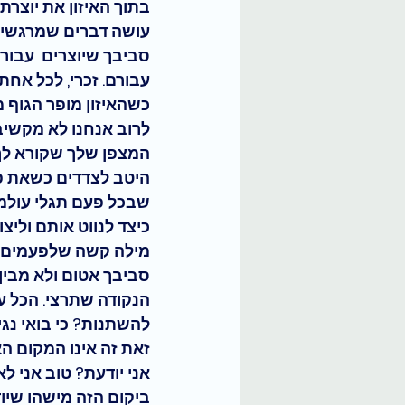
בתוך האיזון את יוצר
עושה דברים שמרגשים 
סביבך שיוצרים  עבור
עבורם. זכרי, לכל אחת
כשהאיזון מופר הגוף 
לרוב אנחנו לא מקשיבו
המצפן שלך שקורא לך 
היטב לצדדים כשאת פו
שבכל פעם תגלי עולמו
כיצד לנווט אותם וליצו
מילה קשה שלפעמים א
סביבך אטום ולא מבין 
הנקודה שתרצי. הכל ענ
להשתנות? כי בואי נגי
זאת זה אינו המקום הא
אני יודעת? טוב אני ל
ביקום הזה מישהו שיוד