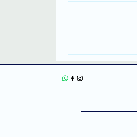
ת בתל אביב עם מפה של
ן? למה המפה הפנימית
תקועה