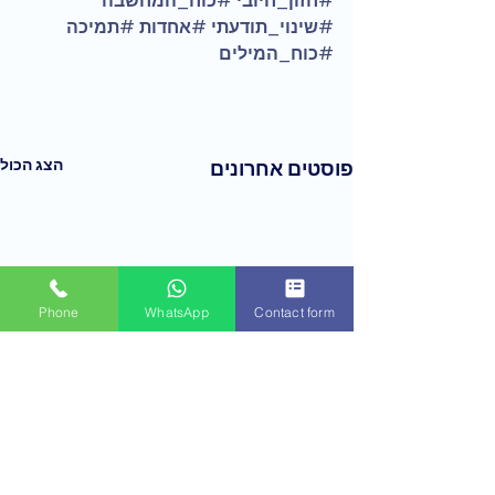
#חזון_חיובי
#כוח_המחשבה
#שינוי_תודעתי
#אחדות
#תמיכה
#כוח_המילים
הצג הכול
פוסטים אחרונים
Phone
WhatsApp
Contact form