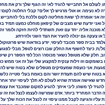
ו, לעולם אל תתביישי להגיד לא!
 זה הגוף שלך ורק את מחלי
 לא נעימה. או אולי מרגיש לך אלים? קבלי החלטה לקום! 
ה אני אומרת לך שאת מחליטה לקום וללכת בלי להתבייש
.
 ואני יודעת שיש מצבים של 
קיפאון מוחלט 
כמעט תמיד בסיט
 מוכנה אליה. 
יחד עם זאת, תשתדלי להיות חזקה ולומר זה 
או צעקה גם יכולה להעיר את הצד השני ולהירתע. 
ד בבית ספר מכובד לעיסוי, יודע בוודאות שיש פרוטוקול ל
/ת, כיצד לחשוף את החלק שבו רוצים לטפל, מבלי לפגוע 
ב, חלק שלא מטופל נשאר מכוסה! הכל לפי הספר רק שיש
בשומקום וזו 
זילות ענקית למקצוע שלי
 ועל זה אני ממש 
כו
געות
, אני 
כועסת שמעסיקים 
מטפלים שלא בטוח שיש להם
א בטוח שיש להם תעודת יושר והם באמת בעלי סטייה כלשהי
דש שאישה אומרת שהיא לעולם לא תלך לעיסוי יותר אחרי 
להגיד לך משהו, ליבי איתך. להגיע למקום שמכבד את עצמו 
ה הדבר המחריד ביותר, אדם שמרשה לעצמו לנצל את זה ש
עליו והגיעה לקבל ממנו עיסוי 
זה לנצל את הכוח שלך על 