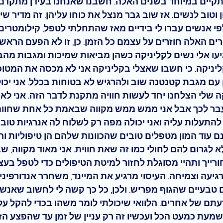
קיים במיוחד בשנים האלה. חשבנו שאנחנו בעידן מתקדם,
ון וטוב לנשים. אז שוב גבר מנצל את כוחו עליהן. זה מדיר שינ
י אנשים עברו לי בידיים מאז שהתחלתי לטפל, קילומטרים 
ורים האלה חוזרים על עצמם כל הזמן
. כן, זו לא הפעם הראש
עו אלי נשים לקליניקה כשהן מביאות שמיכות ומגבות מהבי
ליניקה. כי חשבו שאצלי בקליניקה אני לא מכסה את המטופל
עם 
מגבת קטנטנה 
שוב ולהרגיש לא בטוחות בכלל. אני יכול
 שלי הצלחנו יחד לעשות חוויה מתקנת לדבר הזה. אני לא 
עבר לכך אבל אני ממש ממש מקווה שבאמת כל אחת שחוותה
להתעלות עליה ואני יכולה מפה רק לשלוח לה אנרגיות טובו
ם עוד המון מטפלים טובים שהכוונות שלהם הן טיפוליות 
 לגרום להם לחולי כמו זה שאת חווית. אני מאוד מקווה, שב
ורייך ותהיי מסוגלת לחזור למיטת הטיפולים כדי לטפל בעצמ
גיעה וצמיחה. העיסוי מרגיע את המיינד, משחרר 
אנדורפיני
 טבעיים 
שהגוף מפריש. ולכן, כל כך קשה לי לחשוב שאנשי
עתם של אחרים. הלוואי שיכולתי לומר משהו בכדי להקל על
מעת כמעט הכל ועכשיו זה רק עניין של זמן עד שהפצע הזה