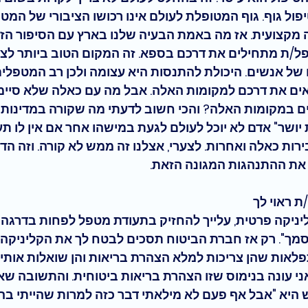
ול גוף. 
גוף המטופלת לעולם אינו רכושו הציבורי של המט
 מקצועית
. אז מה באמת הבעיה שלנו בארץ עם הסיפור הזה?
/ת מתחילים את דרכם בספא. זה המקום הטוב ביותר לצבור 
ם של אנשים. היכולת להתנסות היא עצומה ולכן רב המטפלי
אים את דרכם למקומות האלה. אבל מה עם כאלה שלא סיימו
 במקומות האלה? והכי חשוב לדעתי מה שקורה במדינות 
יושר"
 אדם לא יוכל לעולם לגעת במישהו אחר אם אין לו תע
ות כאלה ואחרות. לצערי, אצלנו זה ממש לא קורה. וזה הד
 את ההתנהגות המגונה הזאת. 
 ראוי לך
ניקה פרטית, עלייך להחזיק בתעודת מטפל לפחות בדרגה 
ך". רק אז חברת הביטוח תסכים לבטח לך את הקליניקה. 
לאות שהן צריכות למלא 
הצהרת בריאות 
והן שואלות אותי 
י עונה בנימוס שזו הצהרת בריאות ביטוחית. והתשובה שאנ
יא "אבל אף פעם לא מילאתי דבר כזה למרות שהייתי בהמו