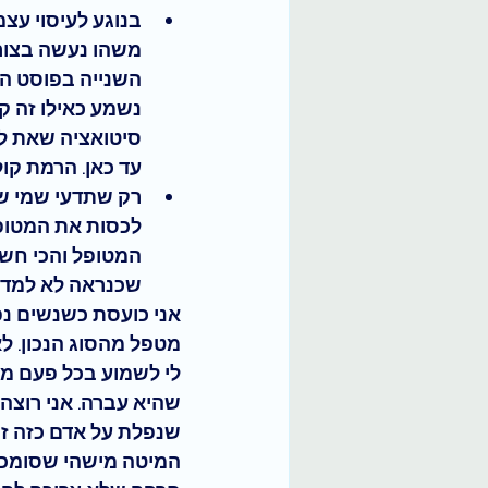
בנוגע לעיסוי עצמ
משהו נעשה בצורה
השנייה בפוסט הז
נשמע כאילו זה קל
סיטואציה שאת לא
עד כאן
. 
הרמת קול 
רק שתדעי שמי שלמ
לכסות את המטופל
המטופל והכי חשו
שכנראה לא למדו 
אני 
כועסת כשנשים נפ
מטפל מהסוג הנכון. ל
לי לשמוע בכל פעם מח
שהיא עברה. אני רוצה 
שנפלת על אדם כזה ז
המיטה מישהי שסומכת 