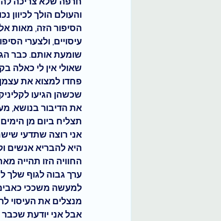
חרפה
 שלא צריכה להת
והעולם הולך לכיוון נכ
הסיפור הזה, 
מאות אלפ
עיסויים, ולצערי הסיפ
שומעת אותם. כבר הגי
שאולי אין לי כאלה בק
פחדו למצוא את עצמן 
שכשהן הגיעו לקליניקה
את הדיבור בנושא, מ
תצליח ביום מן הימים 
אני רוצה שתדעי שישנ
היא להבריא אנשים ולא
החוויה הזו תהייה מאח
ערך גבוה לגוף שלך לר
למעשה 
משככי כאבים
מנצלים את העיסוי לר
אבל אני יודעת שכבר ש