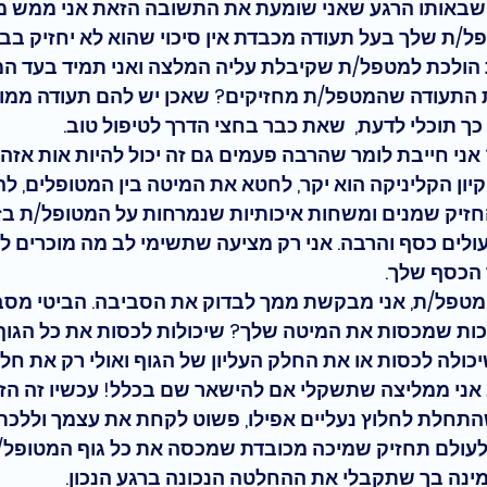
 שבאותו הרגע שאני שומעת את התשובה הזאת אני ממש מ
ת שלך בעל תעודה מכבדת אין סיכוי שהוא לא יחזיק בביט
הולכת למטפל/ת שקיבלת עליה המלצה ואני תמיד בעד המ
התעודה שהמטפל/ת מחזיקים? שאכן יש להם תעודה ממוס
כך תוכלי לדעת,  שאת כבר בחצי הדרך לטיפול טוב. 
אני חייבת לומר שהרבה פעמים גם זה יכול להיות אות אזהר
קיון הקליניקה הוא יקר, לחטא את המיטה בין המטופלים, ל
החזיק שמנים ומשחות איכותיות שנמרחות על המטופל/ת בזמן
ולים כסף והרבה. אני רק מציעה שתשימי לב מה מוכרים לך 
הכסף שלך. 
מטפל/ת, אני מבקשת ממך לבדוק את הסביבה. הביטי מסבי
כות שמכסות את המיטה שלך? שיכולות לכסות את כל הגוף ש
ולה לכסות או את החלק העליון של הגוף ואולי רק את חלק
אני ממליצה
 שתשקלי אם להישאר שם בכלל! עכשיו זה הזמ
התחלת לחלוץ נעליים אפילו, פשוט לקחת את עצמך וללכת ע
עולם תחזיק שמיכה מכובדת שמכסה את כל גוף המטופל/ת.
ינה בך שתקבלי את ההחלטה הנכונה ברגע הנכון. 