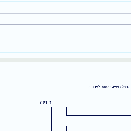
ניסית לחשוב חיובי וזה לא
מנווט
עבד? זו הסיבה
לונדו
שלך 
טיפול בפנייה בהתאם למדיניות
הודעה