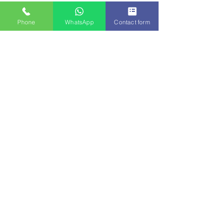
יצירת קשר
Phone
WhatsApp
Contact form
הפרטים יישמרו במערכת לצורך טיפול בפנייה בהתאם
למדיניות הפרטיות
שם פרטי
שם משפחה
דוא"ל
מדיניות הפרטיות
אני מאשר.ת את
מדיניות הפרטיות
הודעה