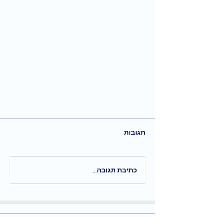
תגובות
כתיבת תגובה...
יומולדת עגול - שיר קר