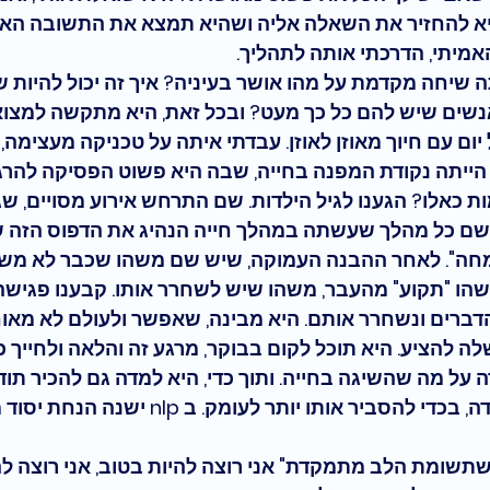
היא להחזיר את השאלה אליה ושהיא תמצא את התשובה הא
אמיתי, הדרכתי אותה לתהליך.
ה שיחה מקדמת על מהו אושר בעיניה? איך זה יכול להיות שי
נשים שיש להם כל כך מעט? ובכל זאת, היא מתקשה למצוא
יום עם חיוך מאוזן לאוזן. עבדתי איתה על טכניקה מעצימה
ייתה נקודת המפנה בחייה, שבה היא פשוט הפסיקה להרג
כאלו? הגענו לגיל הילדות. שם התרחש אירוע מסויים, שג
שם כל מהלך שעשתה במהלך חייה הנהיג את הדפוס הזה 
מחה"
. לאחר ההבנה העמוקה, שיש שם משהו שכבר לא מש
שהו "תקוע" מהעבר, משהו שיש לשחרר אותו. קבענו פגישה
ברים ונשחרר אותם. 
היא מבינה, שאפשר ולעולם לא מאוח
ה להציע. 
היא תוכל לקום בבוקר, מרגע זה והלאה ולחייך כ
 על מה שהשיגה בחייה. ותוך כדי, היא למדה גם להכיר תודה
, בכדי להסביר אותו יותר לעומק. 
ב nlp
 ישנה הנחת יסוד 
ן שתשומת הלב מתמקדת"
 אני רוצה להיות בטוב, אני רוצה ל