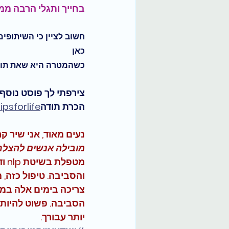
בחייך ותגלי הרבה ממנ
חשוב לציין כי השיתופי
כאן
כשהמטרה היא שאת תוכל
צירפתי לך פוסט נוסף 
הכרת תודה
psforlife
נעים מאוד, אני שיר קר - nlp master trainer וקאוצ'רית א
מובילה אנשים להצלחות
מטפ
והסביבה. טיפול כזה,
צריכה בימים אלה במי
הסביבה. פשוט להיות 
יותר עבורך.