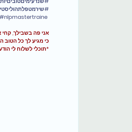
#שנדעימיםטוביםיות
#שירמטפלתהוליסטי
#nlpmastertraine
אני פה בשבילך, קחי א
כי מגיע לך כל הטוב 
*תוכלי לשלוח לי הודע