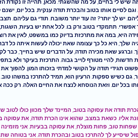
ה שיש לי בחיים, על מה שהשגתי. מכאן, תהייה זו נקודת הז
הם. יש לך יותר? זה עוד יותר משובח. תודי גם עליהם. תצב
ד אפשרי. תתמקדי בטוב ורק בו. לכל אחת יש בעיות, השגות, 
דה היא, במה את מתרכזת בדיוק כמו במשפט, לאין את רוצה
 שלך, היא כל כך עצומה שאת יכולה לעשות איתה כל דבר. 
ך. וברגע שאת מכירה תודה, על הדברים שיש בחייך, כבר לק
חדשות, להיי מטורף לוייב גבוה. 
התרכזת בעיקר ולא בתפל
פשוט תגידי תודה על הקושי למדתי בזכותו המון
. להפוך את 
 גם כשיש ספקות. הרעיון הוא, תמיד להתרכז במשהו טוב. 
 בכל יום. 
וזאת הנוסחא לנצח את החיים האלה.
 רק ככה 
ת תודה את עסוקה בטוב, המיינד שלך מכוון כולו לטוב שי
ונת אליו. כשאת במצב, שהוא אינו הכרת תודה, את עסוקה ב
חות טוב, פחות מוצלח, את עסוקה בבעיות. אני מזמינה א
פול שיסייע לך להתרכז בטוב ובהכרת תודה. אני בטוחה שת