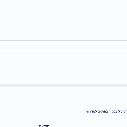
ניסית לחשוב חיובי וזה לא
מנווט
עבד? זו הסיבה
לונדו
שלך 
טיפול בפנייה בהתאם למדיניות
הודעה