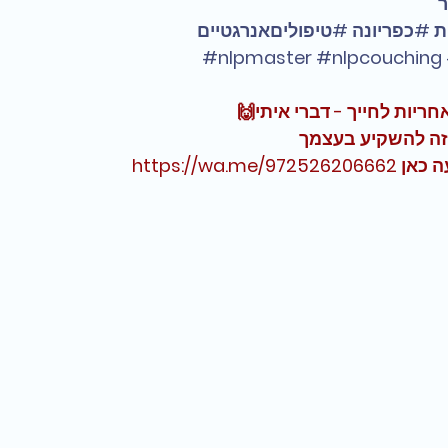
ר
ת
#כפריונה
#טיפוליםאנרגטיים
#nlpmaster
#nlpcouching
חריות לחייך - דברי איתי🙌
הזה להשקיע בעצמך
ה כאן 
https://wa.me/972526206662