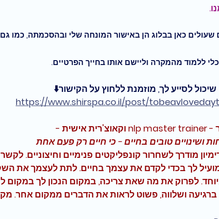
ו
.
ם שעולים כאן בבלוג הן באישור המונחה שלי ובהסכמתה, כמו גם
י ללמוד מהמקרה וליישם אותו בחייך הפרטיים.
שיכול לסייע לך, מוזמנת ללחוץ על הקישור⬇️
https://www.shirspa.co.il/post/tobeavlovedayti
ישית - 
 ושינויים טובים בחיים - כי חיים רק פעם אחת
לת בשיטת nlp ודימיון מודרך לשחרור קונפליקטים פנימיים וחיצוניים. ל
 מועיל לך בכדי לקדם את עצמך בחיים. לתת לעצמך את הש
וחד. לפרוק את מה שאת צריכה, במקום הנכון לך במקום ל
ברגיעה ושלווה, פשוט לראות את הדברים ממקום אחר. מקום