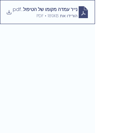
.pdf
נייר עמדה מקומו של הטיפול במגע בטיפ
הורידו את PDF • 189KB