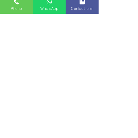
Phone
WhatsApp
Contact form
מה ההבדל בין מדיטציה לדימיון מודרך? 
הצג הכול
פוסטים אחרונים