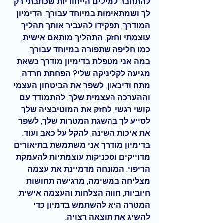
להתחבר למילים הייחודיות שכתבתי רק 
לך ושמתאימות במיוחד עבורך. הדימיון 
המודרך, תפקידו להעביר אותך תהליך 
עוצמתי וחזק. התהליך מותאם אישית, 
כמו חליפה שתפורה במיוחד עבורך.
במה אני מטפלת בדימיון מודרך כשאת 
מגיעה לקליניקה שלי? 
הפחתת חרדה, 
מתח ודיכאון. לשפר את הביטחון העצמי 
וההערכה העצמית שלך. להתמודד עם 
קושי רגשי, לחזק את המוטיבציה שלך 
לסייע לך בהשגת המטרות שלך, לשפר 
את איכות השינה, להקל על כאב ועוד. 
בדימיון מודרך אני משתמשת בתיאורים 
מדוייקים וטכניקות עוצמתיות להעמקת 
הריפוי. המונחה מדמיינת את עצמה 
מצליחה במשימה, מרגישה תחושות 
חיוביות, חווה הצלחות והעצמה אישית. 
המטרה היא להשתמש בדמיון כדי 
להשיג את תוצאה רצויה.