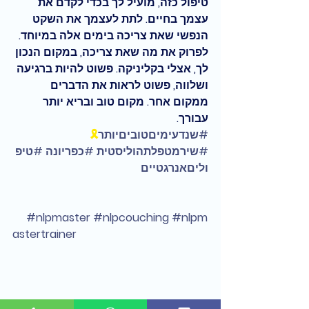
טיפול כזה, מועיל לך בכדי לקדם את 
עצמך בחיים. לתת לעצמך את השקט 
הנפשי שאת צריכה בימים אלה במיוחד. 
לפרוק את מה שאת צריכה, במקום הנכון 
לך, אצלי בקליניקה. פשוט להיות ברגיעה 
ושלווה, פשוט לראות את הדברים 
ממקום אחר. מקום טוב ובריא יותר 
עבורך.
#שנדעימיםטוביםיותר
🎗
#שירמטפלתהוליסטית
#כפריונה
#טיפ
וליםאנרגטיים
#nlpmaster
#nlpcouching
#nlpm
astertrainer