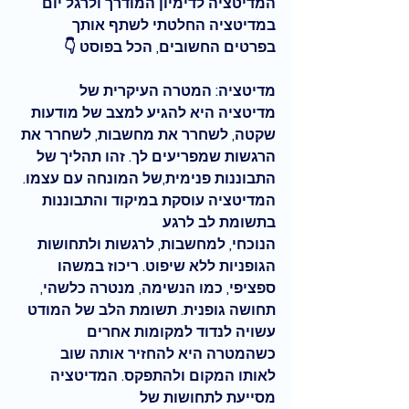
המדיטציה לדימיון המודרך ולרגל יום 
במדיטציה החלטתי לשתף אותך 
בפרטים החשובים, הכל בפוסט 👇
מדיטציה:
 המטרה העיקרית של 
מדיטציה היא להגיע למצב של מודעות 
שקטה, לשחרר את מחשבות, לשחרר את 
הרגשות שמפריעים לך. זהו תהליך של 
התבוננות פנימית,של המונחה עם עצמו. 
המדיטציה עוסקת במיקוד והתבוננות 
בתשומת לב לרגע 
הנוכחי, למחשבות, לרגשות ולתחושות 
הגופניות ללא שיפוט. ריכוז במשהו 
ספציפי, כמו הנשימה, מנטרה כלשהי, 
תחושה גופנית. תשומת הלב של המודט 
עשויה לנדוד למקומות אחרים 
כשהמטרה היא להחזיר אותה שוב 
לאותו המקום ולהתפקס. המדיטציה 
מסייעת לתחושות של 